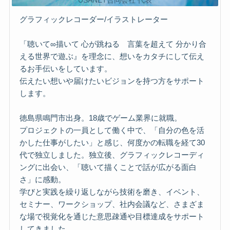
USANET合同会社 代表
グラフィックレコーダー/イラストレーター
「聴いて∞描いて 心が跳ねる 言葉を超えて 分かり合
える世界で遊ぶ』を理念に、想いをカタチにして伝え
るお手伝いをしています。
伝えたい想いや届けたいビジョンを持つ方をサポート
します。
徳島県鳴門市出身。18歳でゲーム業界に就職。
プロジェクトの一員として働く中で、「自分の色を活
かした仕事がしたい」と感じ、何度かの転職を経て30
代で独立しました。独立後、グラフィックレコーディ
ングに出会い、「聴いて描くことで話が広がる面白
さ」に感動。
学びと実践を繰り返しながら技術を磨き、イベント、
セミナー、ワークショップ、社内会議など、さまざま
な場で視覚化を通じた意思疎通や目標達成をサポート
してきました。