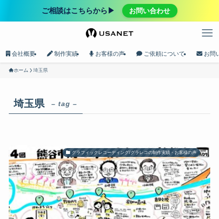
ご相談はこちらから▶︎
お問い合わせ
会社概要
制作実績
お客様の声
ご依頼について
お問
ホーム
埼玉県
埼玉県
– tag –
グラフィックレコーディング/グラレコの制作実績・お客様の声