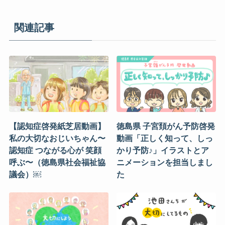
関連記事
【認知症啓発紙芝居動画】
徳島県 子宮頚がん予防啓発
私の大切なおじいちゃん〜
動画「正しく知って、しっ
認知症 つながる心が 笑顔
かり予防♪」イラストとア
呼ぶ〜（徳島県社会福祉協
ニメーションを担当しまし
議会）￼
た