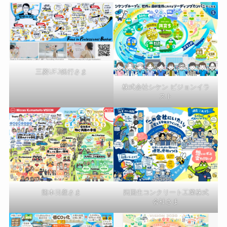
三菱UFJ銀行さま
株式会社シケン ビジョンイラ
スト
熊本日産さま
四国生コンクリート工業株式
会社さま