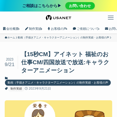
ご相談はこちらから▶︎
お問い合わせ
会社概要
制作実績
お客様の声
ご依頼について
お問
ホーム
動画（手描きアニメ・キャラクターアニメーション）の制作実績・お客様の声
【15秒CM】アイネット 福祉のお
2023
仕事CM/四国放送で放送:キャラク
9/21
ターアニメーション
動画（手描きアニメ・キャラクターアニメーション）の制作実績・お客様の声
2023年9月21日
制作実績