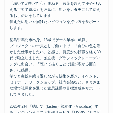
「聴いて∞描いて 心が跳ねる 言葉を超えて 分かり合
える世界で遊ぶ』を理念に、想いをカタチにして伝え
るお手伝いをしています。
伝えたい想いや届けたいビジョンを持つ方をサポート
します。
徳島県鳴門市出身。18歳でゲーム業界に就職。
プロジェクトの一員として働く中で、「自分の色を活
かした仕事がしたい」と感じ、何度かの転職を経て30
代で独立しました。独立後、グラフィックレコーディ
ングに出会い、「聴いて描くことで話が広がる面白
さ」に感動。
学びと実践を繰り返しながら技術を磨き、イベント、
セミナー、ワークショップ、社内会議など、さまざま
な場で視覚化を通じた意思疎通や目標達成をサポート
してきました。
2025年2月 「聴いて（Listen）視覚化（Visualize）す
る」ビジョンイラスト制作サービス「LISVIS（リスビ