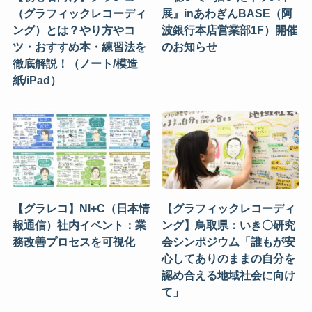
（グラフィックレコーディ
展』inあわぎんBASE（阿
ング）とは？やり方やコ
波銀行本店営業部1F）開催
ツ・おすすめ本・練習法を
のお知らせ
徹底解説！（ノート/模造
紙/iPad）
【グラレコ】NI+C（日本情
【グラフィックレコーディ
報通信）社内イベント：業
ング】鳥取県：いき〇研究
務改善プロセスを可視化
会シンポジウム「誰もが安
心してありのままの自分を
認め合える地域社会に向け
て」