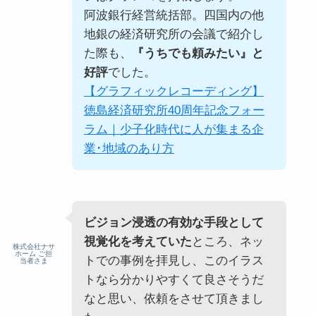
阿波銀行経営統括部。四国内の他
地銀の経済研究所の会議で紹介し
た際も、
『うちでも頼みたい』と
好評
でした。
【グラフィックレコーディング】
徳島経済研究所40周年記念フォー
ラム｜少子化時代に人が集まる企
業･地域のあり方
ビジョン浸透の有効な手段として
視覚化を考えていた
ところ、ネッ
株式会社ナサ
ホーム ご担
トでの事例を拝見し、このイラス
当者さま
トなら分かりやすくて良さそうだ
なと思い、依頼をさせて頂きまし