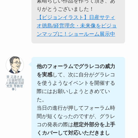
素晴らしい作品を作って頂き、あ
りがとうございました！
【ビジョンイラスト】日産サティ
オ徳島/経営理念・未来像をビジョ
ンマップに！ショールーム展示中
他のフォーラムでグラレコの威力
を実感
して、次に自分がグラレコ
里 正彦さま
（公益財団法
を使うようなイベントを開催する
人徳島経済研
究所 専務理
事）
際にはお願いしようときめてい
た。
当日の進行が押してフォーラム時
間が短くなったのですが、グラレ
コの発表の際は
想定外部分を上手
くカバーして対応いただきまし