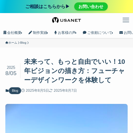
ご相談はこちらから▶︎
お問い合わせ
会社概要
制作実績
お客様の声
ご依頼について
お問
ホーム
Blog
未来って、もっと自由でいい！10
2025
年ビジョンの描き方：フューチャ
8/05
ーデザインワークを体験して
2025年8月5日
2025年8月7日
Blog