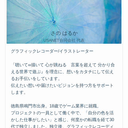
さの はるか
USANET合同会社 代表
グラフィックレコーダー/イラストレーター
「聴いて∞描いて 心が跳ねる 言葉を超えて 分かり合
える世界で遊ぶ』を理念に、想いをカタチにして伝え
るお手伝いをしています。
伝えたい想いや届けたいビジョンを持つ方をサポート
します。
徳島県鳴門市出身。18歳でゲーム業界に就職。
プロジェクトの一員として働く中で、「自分の色を活
かした仕事がしたい」と感じ、何度かの転職を経て30
代で独立しました。独立後、グラフィックレコーディ