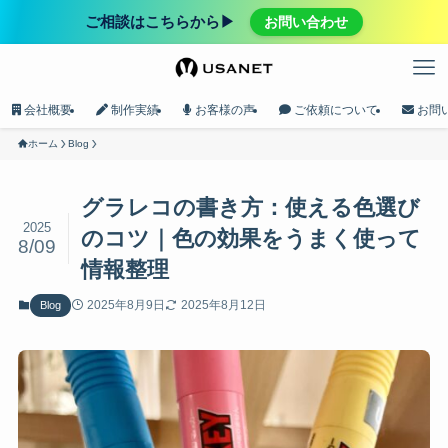
ご相談はこちらから▶︎
お問い合わせ
会社概要
制作実績
お客様の声
ご依頼について
お問
ホーム
Blog
グラレコの書き方：使える色選び
2025
のコツ｜色の効果をうまく使って
8/09
情報整理
2025年8月9日
2025年8月12日
Blog