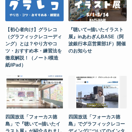
【初心者向け】グラレコ
『聴いて∞描いたイラスト
（グラフィックレコーディ
展』inあわぎんBASE（阿
ング）とは？やり方やコ
波銀行本店営業部1F）開催
ツ・おすすめ本・練習法を
のお知らせ
徹底解説！（ノート/模造
紙/iPad）
四国放送「フォーカス徳
四国放送「フォーカス徳
島」で『聴いて∞描いたイ
島」でグラフィックレコー
ラスト展』が紹介されまし
ディングについてのインタ