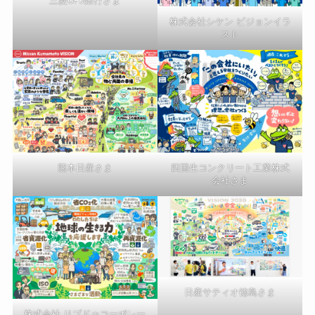
三菱UFJ銀行さま
株式会社シケン ビジョンイラ
スト
熊本日産さま
四国生コンクリート工業株式
会社さま
日産サティオ徳島さま
株式会社 リブドゥコーポレー