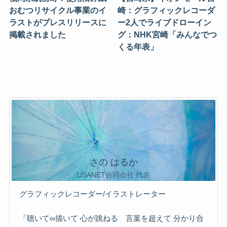
おむつリサイクル事業のイ
崎：グラフィックレコーダ
ラストがプレスリリースに
ー2人でライブドローイン
掲載されました
グ：NHK宮崎「みんなでつ
くる年表」
さの はるか
USANET合同会社 代表
グラフィックレコーダー/イラストレーター
「聴いて∞描いて 心が跳ねる 言葉を超えて 分かり合