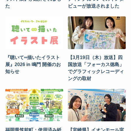
た
ビューが放送されました
『聴いて∞描いたイラスト
【3月19日（木）放送】四
展』2026 in 鳴門 開催のお
国放送「フォーカス徳島」
知らせ
でグラフィックレコーディ
ングの取材
福岡県筑前町：使用済み紙
【宮崎県】イオンモール宮