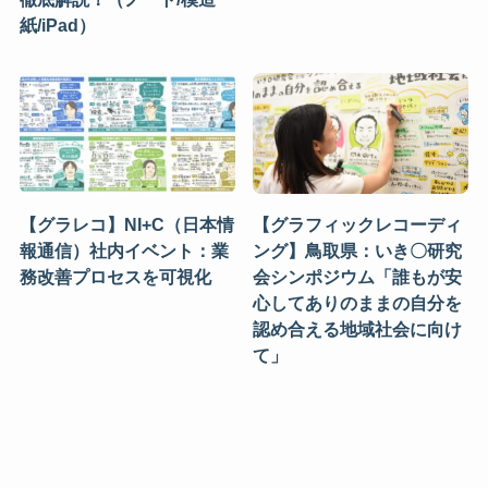
紙/iPad）
【グラレコ】NI+C（日本情
【グラフィックレコーディ
報通信）社内イベント：業
ング】鳥取県：いき〇研究
務改善プロセスを可視化
会シンポジウム「誰もが安
心してありのままの自分を
認め合える地域社会に向け
て」