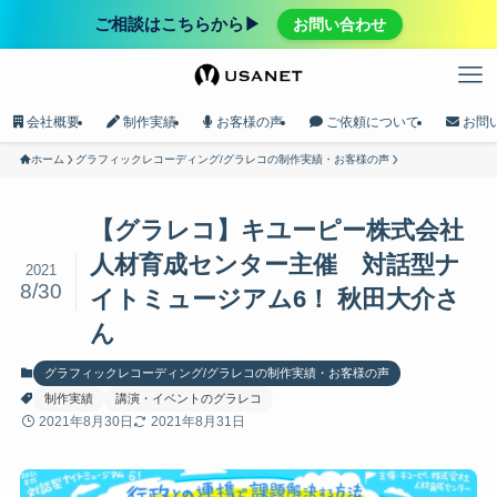
ご相談はこちらから▶︎
お問い合わせ
会社概要
制作実績
お客様の声
ご依頼について
お問
ホーム
グラフィックレコーディング/グラレコの制作実績・お客様の声
【グラレコ】キユーピー株式会社
人材育成センター主催 対話型ナ
2021
8/30
イトミュージアム6！ 秋田大介さ
ん
グラフィックレコーディング/グラレコの制作実績・お客様の声
制作実績
講演・イベントのグラレコ
2021年8月30日
2021年8月31日