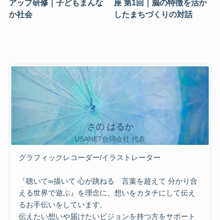
アップ研修｜子どもまんな
座 第1回｜脳の特徴を活か
か社会
したまちづくりの対話
さの はるか
USANET合同会社 代表
グラフィックレコーダー/イラストレーター
「聴いて∞描いて 心が跳ねる 言葉を超えて 分かり合
える世界で遊ぶ』を理念に、想いをカタチにして伝え
るお手伝いをしています。
伝えたい想いや届けたいビジョンを持つ方をサポート