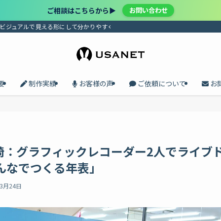
ご相談はこちらから▶︎
お問い合わせ
、ビジュアルで見える形にして分かりやすく届けます。プロセスの共有で、メンバ
要
制作実績
お客様の声
ご依頼について
お
崎：グラフィックレコーダー2人でライブ
んなでつくる年表」
年3月24日