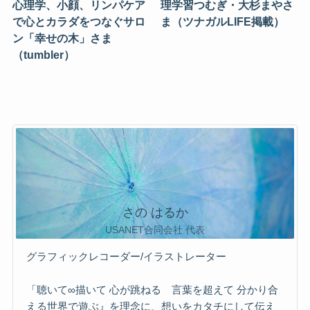
心理学、小顔、リンパケア
理学習つむぎ・大杉まやさ
で心とカラダをつなぐサロ
ま（ツナガルLIFE掲載）
ン「幸せの木」さま
（tumbler）
さの はるか
USANET合同会社 代表
グラフィックレコーダー/イラストレーター
「聴いて∞描いて 心が跳ねる 言葉を超えて 分かり合
える世界で遊ぶ』を理念に、想いをカタチにして伝え