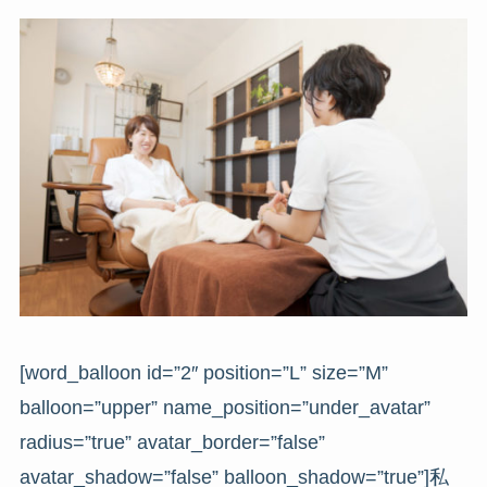
[word_balloon id=”2″ position=”L” size=”M”
balloon=”upper” name_position=”under_avatar”
radius=”true” avatar_border=”false”
avatar_shadow=”false” balloon_shadow=”true”]私