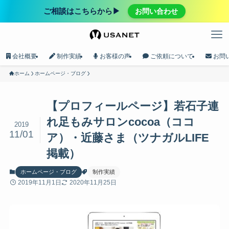
ご相談はこちらから▶︎
お問い合わせ
会社概要
制作実績
お客様の声
ご依頼について
お問
ホーム
ホームページ・ブログ
【プロフィールページ】若石子連
れ足もみサロンcocoa（ココ
2019
11/01
ア）・近藤さま（ツナガルLIFE
掲載）
ホームページ・ブログ
制作実績
2019年11月1日
2020年11月25日