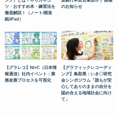
ング）とは？やり方やコ
波銀行本店営業部1F）開催
ツ・おすすめ本・練習法を
のお知らせ
徹底解説！（ノート/模造
紙/iPad）
【グラレコ】NI+C（日本情
【グラフィックレコーディ
報通信）社内イベント：業
ング】鳥取県：いき〇研究
務改善プロセスを可視化
会シンポジウム「誰もが安
心してありのままの自分を
認め合える地域社会に向け
て」