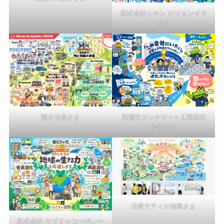
株式会社シケン ビジョンイラ
スト
熊本日産さま
四国生コンクリート工業株式
会社さま
日産サティオ徳島さま
株式会社 リブドゥコーポレー