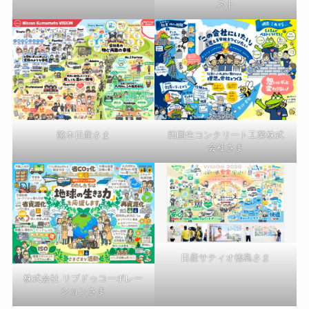
スト
熊本日産さま
四国生コンクリート工業株式
会社さま
日産サティオ徳島さま
株式会社 リブドゥコーポレー
ションさま