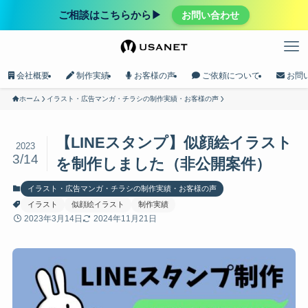
ご相談はこちらから▶︎
お問い合わせ
会社概要
制作実績
お客様の声
ご依頼について
お問
ホーム
イラスト・広告マンガ・チラシの制作実績・お客様の声
【LINEスタンプ】似顔絵イラスト
2023
3/14
を制作しました（非公開案件）
イラスト・広告マンガ・チラシの制作実績・お客様の声
イラスト
似顔絵イラスト
制作実績
2023年3月14日
2024年11月21日