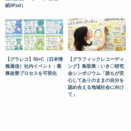
紙/iPad）
【グラレコ】NI+C（日本情
【グラフィックレコーディ
報通信）社内イベント：業
ング】鳥取県：いき〇研究
務改善プロセスを可視化
会シンポジウム「誰もが安
心してありのままの自分を
認め合える地域社会に向け
て」