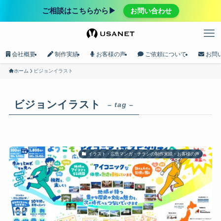
ご相談はこちらから▶︎
お問い合わせ
会社概要
制作実績
お客様の声
ご依頼について
お問
ホーム
ビジョンイラスト
ビジョンイラスト
– tag –
イラスト・広告マンガ・チラシの制作実績・お客様の声