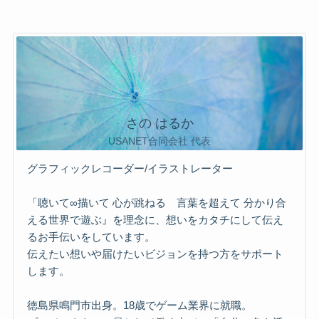
さの はるか
USANET合同会社 代表
グラフィックレコーダー/イラストレーター
「聴いて∞描いて 心が跳ねる 言葉を超えて 分かり合
える世界で遊ぶ』を理念に、想いをカタチにして伝え
るお手伝いをしています。
伝えたい想いや届けたいビジョンを持つ方をサポート
します。
徳島県鳴門市出身。18歳でゲーム業界に就職。