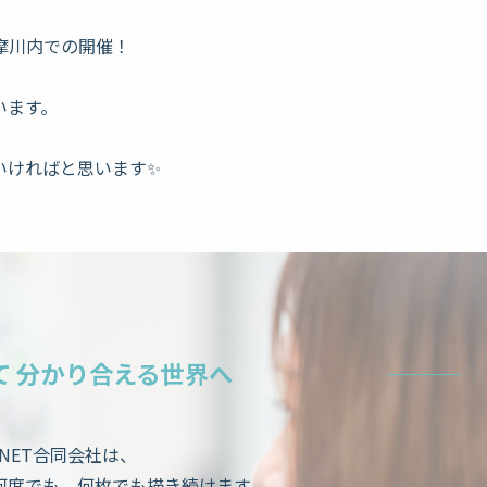
摩川内での開催！
います。
いければと思います✨
て 分かり合える世界へ
ANET合同会社は、
何度でも、何枚でも描き続けます。