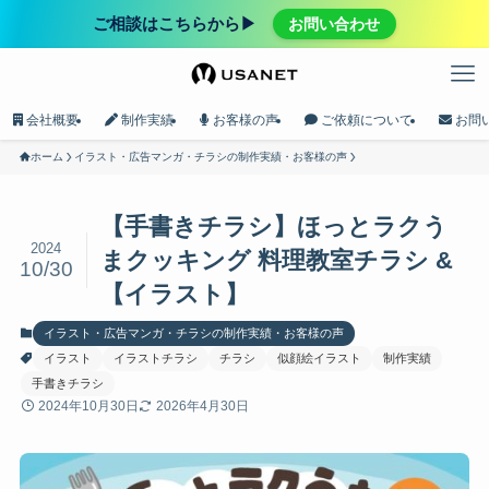
ご相談はこちらから▶︎
お問い合わせ
会社概要
制作実績
お客様の声
ご依頼について
お問
ホーム
イラスト・広告マンガ・チラシの制作実績・お客様の声
【手書きチラシ】ほっとラクう
2024
まクッキング 料理教室チラシ &
10/30
【イラスト】
イラスト・広告マンガ・チラシの制作実績・お客様の声
イラスト
イラストチラシ
チラシ
似顔絵イラスト
制作実績
手書きチラシ
2024年10月30日
2026年4月30日