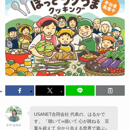
USANET合同会社 代表の、はるかで
す。 「聴いて∞描いて 心が跳ねる 言
さの はるか
葉を超えて 分かり合える世界で遊ぶ』