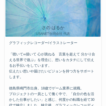
さの はるか
USANET合同会社 代表
グラフィックレコーダー/イラストレーター
「聴いて∞描いて 心が跳ねる 言葉を超えて 分かり合
える世界で遊ぶ』を理念に、想いをカタチにして伝え
るお手伝いをしています。
伝えたい想いや届けたいビジョンを持つ方をサポート
します。
徳島県鳴門市出身。18歳でゲーム業界に就職。
プロジェクトの一員として働く中で、「自分の色を活
かした仕事がしたい」と感じ、何度かの転職を経て30
代で独立しました。独立後、グラフィックレコーディ