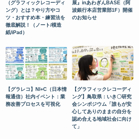
（グラフィックレコーディ
展』inあわぎんBASE（阿
ング）とは？やり方やコ
波銀行本店営業部1F）開催
ツ・おすすめ本・練習法を
のお知らせ
徹底解説！（ノート/模造
紙/iPad）
【グラレコ】NI+C（日本情
【グラフィックレコーディ
報通信）社内イベント：業
ング】鳥取県：いき〇研究
務改善プロセスを可視化
会シンポジウム「誰もが安
心してありのままの自分を
認め合える地域社会に向け
て」