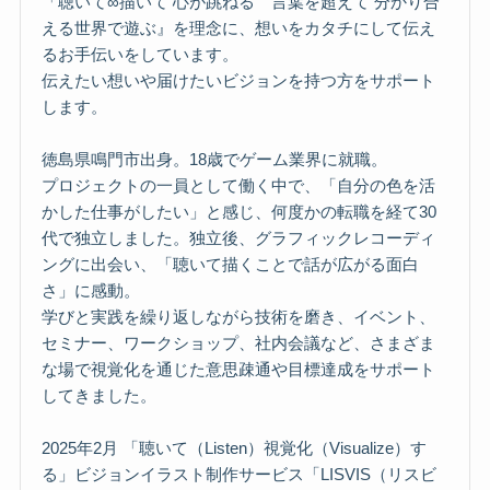
「聴いて∞描いて 心が跳ねる 言葉を超えて 分かり合
える世界で遊ぶ』を理念に、想いをカタチにして伝え
るお手伝いをしています。
伝えたい想いや届けたいビジョンを持つ方をサポート
します。
徳島県鳴門市出身。18歳でゲーム業界に就職。
プロジェクトの一員として働く中で、「自分の色を活
かした仕事がしたい」と感じ、何度かの転職を経て30
代で独立しました。独立後、グラフィックレコーディ
ングに出会い、「聴いて描くことで話が広がる面白
さ」に感動。
学びと実践を繰り返しながら技術を磨き、イベント、
セミナー、ワークショップ、社内会議など、さまざま
な場で視覚化を通じた意思疎通や目標達成をサポート
してきました。
2025年2月 「聴いて（Listen）視覚化（Visualize）す
る」ビジョンイラスト制作サービス「LISVIS（リスビ