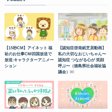
【15秒CM】アイネット 福
【認知症啓発紙芝居動画】
祉のお仕事CM/四国放送で
私の大切なおじいちゃん〜
放送:キャラクターアニメー
認知症 つながる心が 笑顔
ション
呼ぶ〜（徳島県社会福祉協
議会）￼