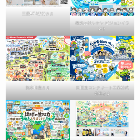
三菱UFJ銀行さま
株式会社シケン ビジョンイラ
スト
熊本日産さま
四国生コンクリート工業株式
会社さま