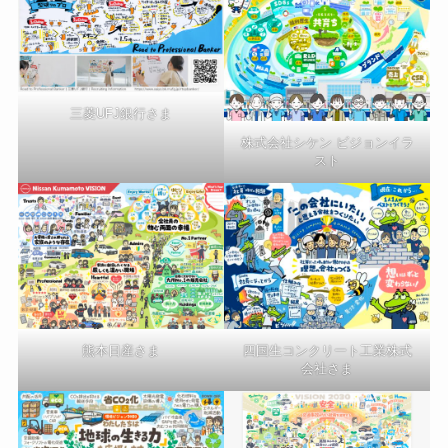
三菱UFJ銀行さま
株式会社シケン ビジョンイラ
スト
熊本日産さま
四国生コンクリート工業株式
会社さま