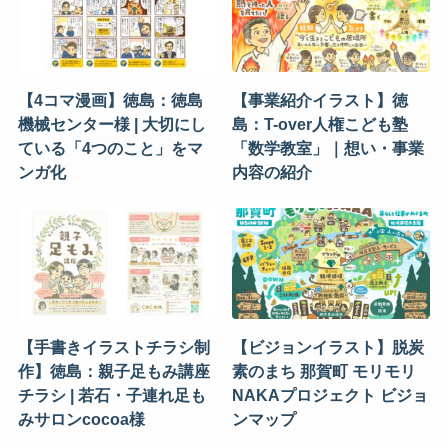
【4コマ漫画】徳島：徳島
【事業紹介イラスト】徳
機械センター様 | 大切にし
島：T-over人権こども塾
ている「4つのこと」をマ
「数学教室」｜想い・事業
ンガ化
内容の紹介
【手書きイラストチラシ制
【ビジョンイラスト】脱炭
作】徳島：親子足もみ講座
素のまち 那賀町 モリモリ
チラシ | 若石・子連れ足も
NAKAプロジェクト ビジョ
みサロンcocoa様
ンマップ