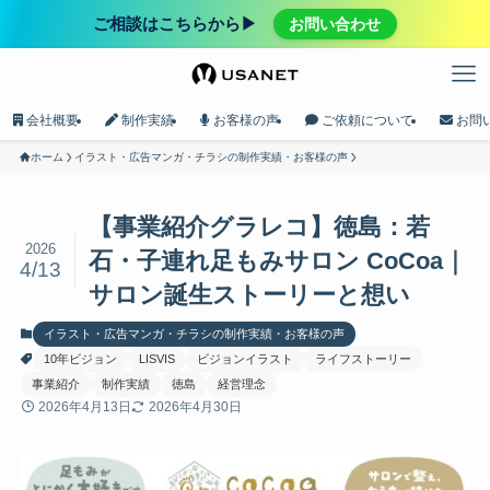
ご相談はこちらから▶︎
お問い合わせ
会社概要
制作実績
お客様の声
ご依頼について
お問
ホーム
イラスト・広告マンガ・チラシの制作実績・お客様の声
【事業紹介グラレコ】徳島：若
2026
石・子連れ足もみサロン CoCoa｜
4/13
サロン誕生ストーリーと想い
イラスト・広告マンガ・チラシの制作実績・お客様の声
10年ビジョン
LISVIS
ビジョンイラスト
ライフストーリー
事業紹介
制作実績
徳島
経営理念
2026年4月13日
2026年4月30日