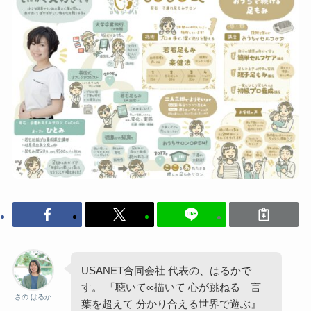
USANET合同会社 代表の、はるかで
す。 「聴いて∞描いて 心が跳ねる 言
さの はるか
葉を超えて 分かり合える世界で遊ぶ』