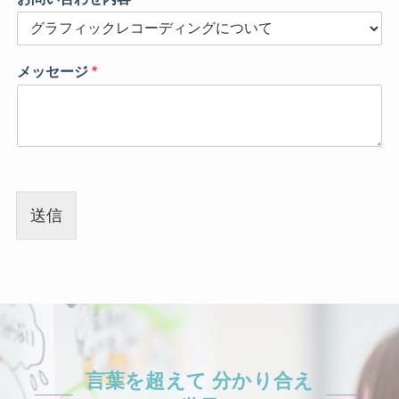
ー
ル
ア
ド
メッセージ
*
レ
ス
送信
言葉を超えて 分かり合え