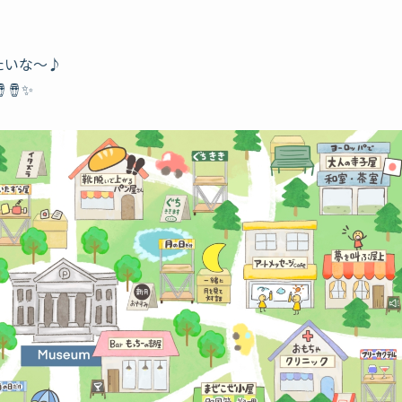
たいな〜♪
🪘✨