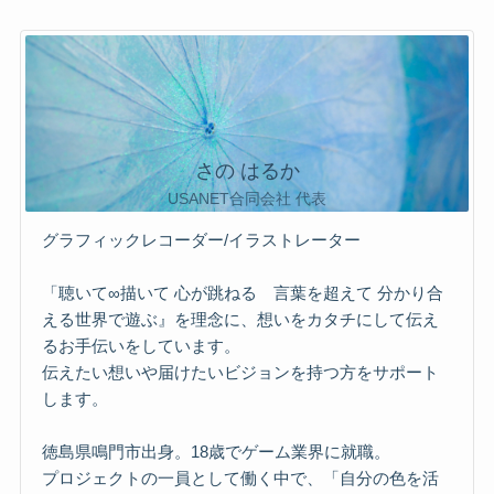
さの はるか
USANET合同会社 代表
グラフィックレコーダー/イラストレーター
「聴いて∞描いて 心が跳ねる 言葉を超えて 分かり合
える世界で遊ぶ』を理念に、想いをカタチにして伝え
るお手伝いをしています。
伝えたい想いや届けたいビジョンを持つ方をサポート
します。
徳島県鳴門市出身。18歳でゲーム業界に就職。
プロジェクトの一員として働く中で、「自分の色を活