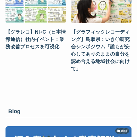
【グラレコ】NI+C（日本情
【グラフィックレコーディ
報通信）社内イベント：業
ング】鳥取県：いき〇研究
務改善プロセスを可視化
会シンポジウム「誰もが安
心してありのままの自分を
認め合える地域社会に向け
て」
Blog
Blog