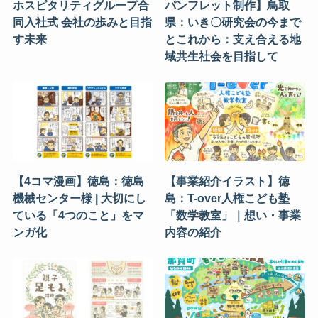
ホスピタリティグループ合
パンフレット制作】鳥取
同入社式 会社の歩みと目指
県：いき〇研究会の今まで
す未来
とこれから：支え合える地
域共生社会を目指して
【4コマ漫画】徳島：徳島
【事業紹介イラスト】徳
機械センター様 | 大切にし
島：T-over人権こども塾
ている「4つのこと」をマ
「数学教室」｜想い・事業
ンガ化
内容の紹介