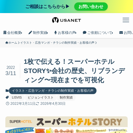
ご相談はこちらから▶︎
お問い合わせ
会社概要
制作実績
お客様の声
ご依頼について
お問
ホーム
イラスト・広告マンガ・チラシの制作実績・お客様の声
1枚で伝える！スーパーホテル
2022
STORY✨会社の歴史、リブランデ
3/11
ィング〜現在までを可視化
イラスト・広告マンガ・チラシの制作実績・お客様の声
LISVIS
ビジョンイラスト
制作実績
2022年3月11日
2026年4月30日