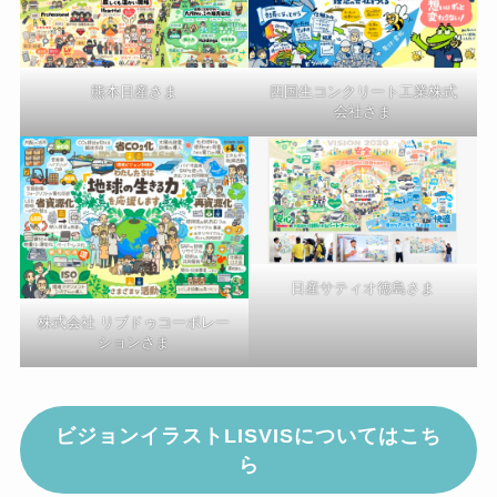
熊本日産さま
四国生コンクリート工業株式
会社さま
日産サティオ徳島さま
株式会社 リブドゥコーポレー
ションさま
ビジョンイラストLISVISについてはこち
ら