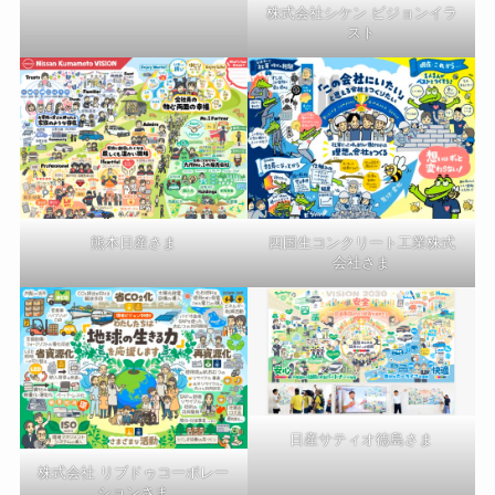
株式会社シケン ビジョンイラ
スト
熊本日産さま
四国生コンクリート工業株式
会社さま
日産サティオ徳島さま
株式会社 リブドゥコーポレー
ションさま