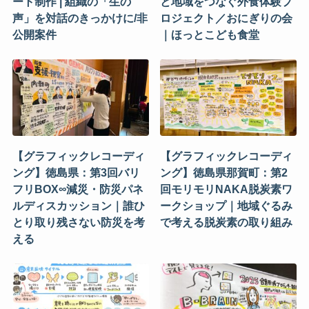
ート制作 | 組織の「生の
と地域をつなぐ外食体験プ
声」を対話のきっかけに/非
ロジェクト／おにぎりの会
公開案件
｜ほっとこども食堂
【グラフィックレコーディ
【グラフィックレコーディ
ング】徳島県：第3回バリ
ング】徳島県那賀町：第2
フリBOX∞減災・防災パネ
回モリモリNAKA脱炭素ワ
ルディスカッション｜誰ひ
ークショップ｜地域ぐるみ
とり取り残さない防災を考
で考える脱炭素の取り組み
える