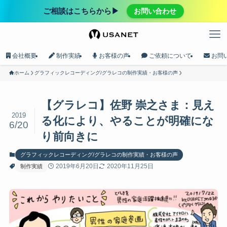
ご相談はこちらから▶︎
お問い合わせ
会社概要
制作実績
お客様の声
ご依頼について
お問
ホーム
グラフィックレコーディング/グラレコの制作実績・お客様の声
【グラレコ】佐野 崇之さま：見え
2019
る化により、やることが明確にな
6/20
り前向きに
グラフィックレコーディング/グラレコの制作実績・お客様の声
2019年6月20日
2020年11月25日
制作実績