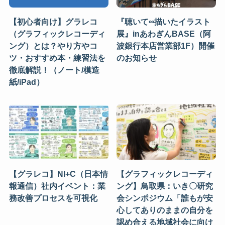
【初心者向け】グラレコ
『聴いて∞描いたイラスト
（グラフィックレコーディ
展』inあわぎんBASE（阿
ング）とは？やり方やコ
波銀行本店営業部1F）開催
ツ・おすすめ本・練習法を
のお知らせ
徹底解説！（ノート/模造
紙/iPad）
【グラレコ】NI+C（日本情
【グラフィックレコーディ
報通信）社内イベント：業
ング】鳥取県：いき〇研究
務改善プロセスを可視化
会シンポジウム「誰もが安
心してありのままの自分を
認め合える地域社会に向け