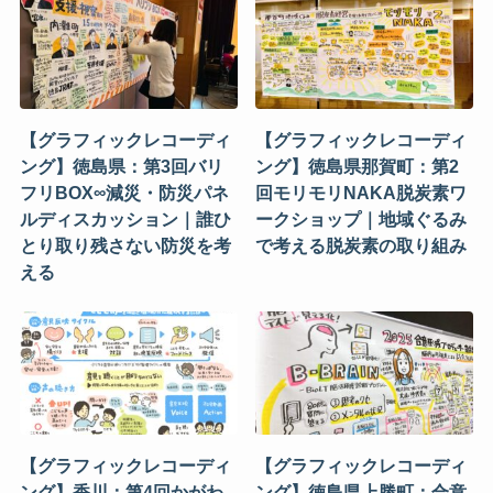
【グラフィックレコーディ
【グラフィックレコーディ
ング】徳島県：第3回バリ
ング】徳島県那賀町：第2
フリBOX∞減災・防災パネ
回モリモリNAKA脱炭素ワ
ルディスカッション｜誰ひ
ークショップ｜地域ぐるみ
とり取り残さない防災を考
で考える脱炭素の取り組み
える
【グラフィックレコーディ
【グラフィックレコーディ
ング】香川：第4回かがわ
ング】徳島県上勝町：合意