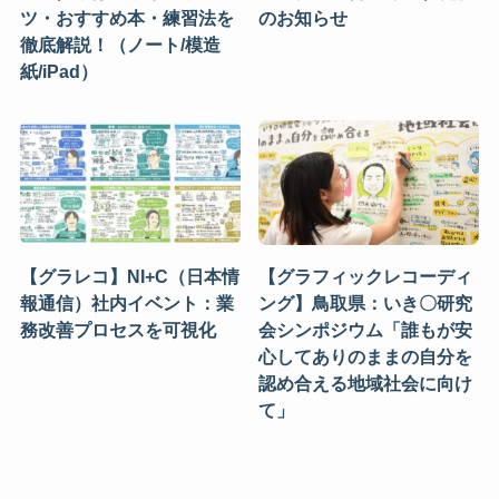
ツ・おすすめ本・練習法を
のお知らせ
徹底解説！（ノート/模造
紙/iPad）
【グラレコ】NI+C（日本情
【グラフィックレコーディ
報通信）社内イベント：業
ング】鳥取県：いき〇研究
務改善プロセスを可視化
会シンポジウム「誰もが安
心してありのままの自分を
認め合える地域社会に向け
て」