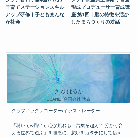
子育てステーションスキル
形成プロデューサー育成講
アップ研修｜子どもまんな
座 第1回｜脳の特徴を活か
か社会
したまちづくりの対話
さの はるか
USANET合同会社 代表
グラフィックレコーダー/イラストレーター
「聴いて∞描いて 心が跳ねる 言葉を超えて 分かり合
える世界で遊ぶ』を理念に、想いをカタチにして伝え