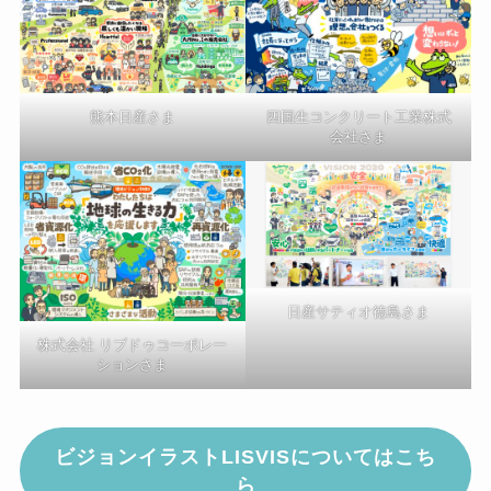
熊本日産さま
四国生コンクリート工業株式
会社さま
日産サティオ徳島さま
株式会社 リブドゥコーポレー
ションさま
ビジョンイラストLISVISについてはこち
ら