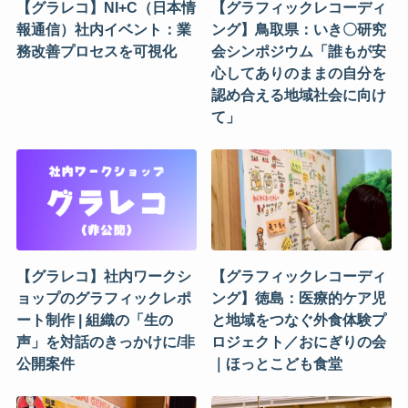
【グラレコ】NI+C（日本情
【グラフィックレコーディ
報通信）社内イベント：業
ング】鳥取県：いき〇研究
務改善プロセスを可視化
会シンポジウム「誰もが安
心してありのままの自分を
認め合える地域社会に向け
て」
【グラレコ】社内ワークシ
【グラフィックレコーディ
ョップのグラフィックレポ
ング】徳島：医療的ケア児
ート制作 | 組織の「生の
と地域をつなぐ外食体験プ
声」を対話のきっかけに/非
ロジェクト／おにぎりの会
公開案件
｜ほっとこども食堂