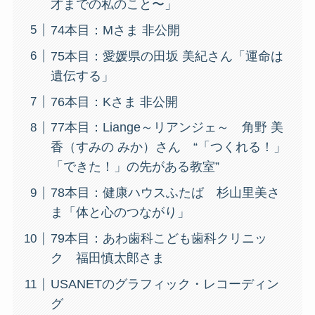
才までの私のこと〜」
74本目：Mさま 非公開
75本目：愛媛県の田坂 美紀さん「運命は
遺伝する」
76本目：Kさま 非公開
77本目：Liange～リアンジェ～ 角野 美
香（すみの みか）さん “「つくれる！」
「できた！」の先がある教室”
78本目：健康ハウスふたば 杉山里美さ
ま「体と心のつながり」
79本目：あわ歯科こども歯科クリニッ
ク 福田慎太郎さま
USANETのグラフィック・レコーディン
グ