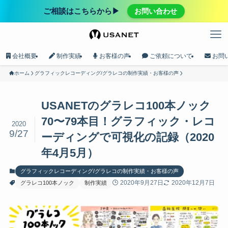
ご相談はこちらから▶︎
お問い合わせ
会社概要
制作実績
お客様の声
ご依頼について
お問
ホーム
グラフィックレコーディング/グラレコの制作実績・お客様の声
USANETのグラレコ100本ノック
70〜79本目！グラフィック・レコ
2020
9/27
ーディングで可視化の記録（2020
年4月5月）
グラフィックレコーディング/グラレコの制作実績・お客様の声
2020年9月27日
2020年12月7日
グラレコ100本ノック
制作実績