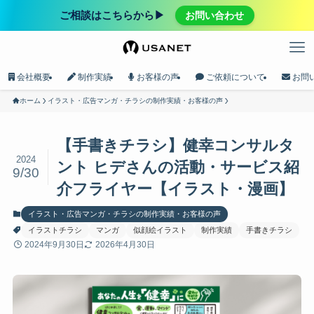
ご相談はこちらから▶︎
お問い合わせ
会社概要
制作実績
お客様の声
ご依頼について
お問
ホーム
イラスト・広告マンガ・チラシの制作実績・お客様の声
【手書きチラシ】健幸コンサルタ
2024
ント ヒデさんの活動・サービス紹
9/30
介フライヤー【イラスト・漫画】
イラスト・広告マンガ・チラシの制作実績・お客様の声
イラストチラシ
マンガ
似顔絵イラスト
制作実績
手書きチラシ
2024年9月30日
2026年4月30日