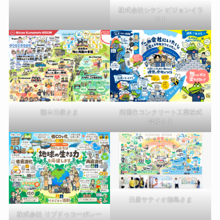
株式会社シケン ビジョンイラ
スト
熊本日産さま
四国生コンクリート工業株式
会社さま
日産サティオ徳島さま
株式会社 リブドゥコーポレー