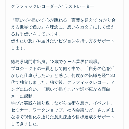
グラフィックレコーダー/イラストレーター
「聴いて∞描いて 心が跳ねる 言葉を超えて 分かり合
える世界で遊ぶ』を理念に、想いをカタチにして伝え
るお手伝いをしています。
伝えたい想いや届けたいビジョンを持つ方をサポート
します。
徳島県鳴門市出身。18歳でゲーム業界に就職。
プロジェクトの一員として働く中で、「自分の色を活
かした仕事がしたい」と感じ、何度かの転職を経て30
代で独立しました。独立後、グラフィックレコーディ
ングに出会い、「聴いて描くことで話が広がる面白
さ」に感動。
学びと実践を繰り返しながら技術を磨き、イベント、
セミナー、ワークショップ、社内会議など、さまざま
な場で視覚化を通じた意思疎通や目標達成をサポート
してきました。