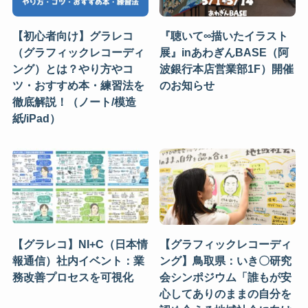
【初心者向け】グラレコ
『聴いて∞描いたイラスト
（グラフィックレコーディ
展』inあわぎんBASE（阿
ング）とは？やり方やコ
波銀行本店営業部1F）開催
ツ・おすすめ本・練習法を
のお知らせ
徹底解説！（ノート/模造
紙/iPad）
【グラレコ】NI+C（日本情
【グラフィックレコーディ
報通信）社内イベント：業
ング】鳥取県：いき〇研究
務改善プロセスを可視化
会シンポジウム「誰もが安
心してありのままの自分を