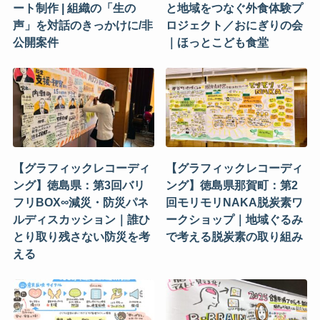
ート制作 | 組織の「生の
と地域をつなぐ外食体験プ
声」を対話のきっかけに/非
ロジェクト／おにぎりの会
公開案件
｜ほっとこども食堂
【グラフィックレコーディ
【グラフィックレコーディ
ング】徳島県：第3回バリ
ング】徳島県那賀町：第2
フリBOX∞減災・防災パネ
回モリモリNAKA脱炭素ワ
ルディスカッション｜誰ひ
ークショップ｜地域ぐるみ
とり取り残さない防災を考
で考える脱炭素の取り組み
える