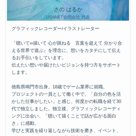
さの はるか
USANET合同会社 代表
グラフィックレコーダー/イラストレーター
「聴いて∞描いて 心が跳ねる 言葉を超えて 分かり合
える世界で遊ぶ』を理念に、想いをカタチにして伝え
るお手伝いをしています。
伝えたい想いや届けたいビジョンを持つ方をサポート
します。
徳島県鳴門市出身。18歳でゲーム業界に就職。
プロジェクトの一員として働く中で、「自分の色を活
かした仕事がしたい」と感じ、何度かの転職を経て30
代で独立しました。独立後、グラフィックレコーディ
ングに出会い、「聴いて描くことで話が広がる面白
さ」に感動。
学びと実践を繰り返しながら技術を磨き、イベント、