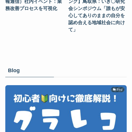
報通信）社内イベント：業
ング】鳥取県：いき〇研究
務改善プロセスを可視化
会シンポジウム「誰もが安
心してありのままの自分を
認め合える地域社会に向け
て」
Blog
Blog