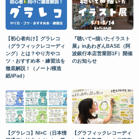
【初心者向け】グラレコ
『聴いて∞描いたイラスト
（グラフィックレコーディ
展』inあわぎんBASE（阿
ング）とは？やり方やコ
波銀行本店営業部1F）開催
ツ・おすすめ本・練習法を
のお知らせ
徹底解説！（ノート/模造
紙/iPad）
【グラレコ】NI+C（日本情
【グラフィックレコーディ