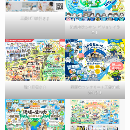
三菱UFJ銀行さま
株式会社シケン ビジョンイラ
スト
熊本日産さま
四国生コンクリート工業株式
会社さま