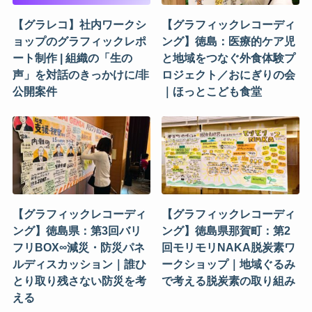
【グラレコ】社内ワークシ
【グラフィックレコーディ
ョップのグラフィックレポ
ング】徳島：医療的ケア児
ート制作 | 組織の「生の
と地域をつなぐ外食体験プ
声」を対話のきっかけに/非
ロジェクト／おにぎりの会
公開案件
｜ほっとこども食堂
【グラフィックレコーディ
【グラフィックレコーディ
ング】徳島県：第3回バリ
ング】徳島県那賀町：第2
フリBOX∞減災・防災パネ
回モリモリNAKA脱炭素ワ
ルディスカッション｜誰ひ
ークショップ｜地域ぐるみ
とり取り残さない防災を考
で考える脱炭素の取り組み
える