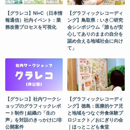
【グラレコ】NI+C（日本情
【グラフィックレコーディ
報通信）社内イベント：業
ング】鳥取県：いき〇研究
務改善プロセスを可視化
会シンポジウム「誰もが安
心してありのままの自分を
認め合える地域社会に向け
て」
【グラレコ】社内ワークシ
【グラフィックレコーディ
ョップのグラフィックレポ
ング】徳島：医療的ケア児
ート制作 | 組織の「生の
と地域をつなぐ外食体験プ
声」を対話のきっかけに/非
ロジェクト／おにぎりの会
公開案件
｜ほっとこども食堂