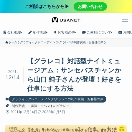
ご相談はこちらから▶︎
お問い合わせ
会社概要
制作実績
お客様の声
ご依頼について
お問
ホーム
グラフィックレコーディング/グラレコの制作実績・お客様の声
【グラレコ】対話型ナイトミュ
ージアム：サンセバスチャンか
2021
12/14
ら山口 純子さんが登壇！好きを
仕事にする方法
グラフィックレコーディング/グラレコの制作実績・お客様の声
制作実績
講演・イベントのグラレコ
2021年12月14日
2022年1月5日