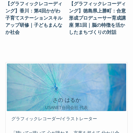
【グラフィックレコーディ
【グラフィックレコーディ
ング】香川：第4回かがわ
ング】徳島県上勝町：合意
子育てステーションスキル
形成プロデューサー育成講
アップ研修｜子どもまんな
座 第1回｜脳の特徴を活か
か社会
したまちづくりの対話
さの はるか
USANET合同会社 代表
グラフィックレコーダー/イラストレーター
「聴いて∞描いて 心が跳ねる 言葉を超えて 分かり合