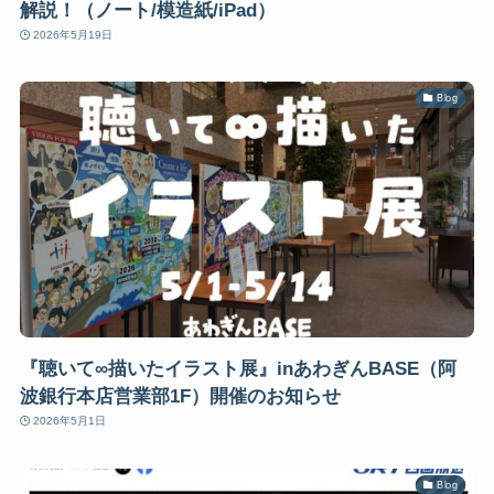
解説！（ノート/模造紙/iPad）
2026年5月19日
Blog
『聴いて∞描いたイラスト展』inあわぎんBASE（阿
波銀行本店営業部1F）開催のお知らせ
2026年5月1日
Blog