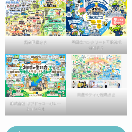
熊本日産さま
四国生コンクリート工業株式
会社さま
日産サティオ徳島さま
株式会社 リブドゥコーポレー
ションさま