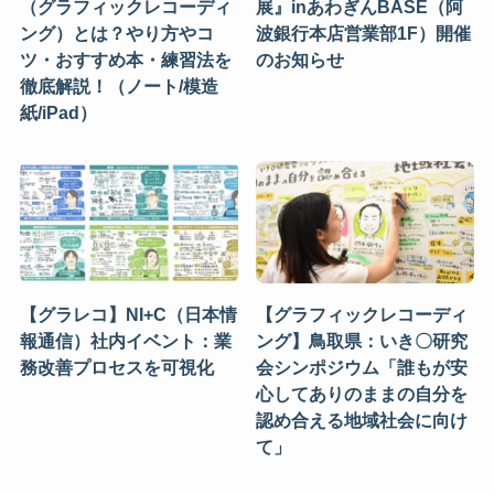
（グラフィックレコーディ
展』inあわぎんBASE（阿
ング）とは？やり方やコ
波銀行本店営業部1F）開催
ツ・おすすめ本・練習法を
のお知らせ
徹底解説！（ノート/模造
紙/iPad）
【グラレコ】NI+C（日本情
【グラフィックレコーディ
報通信）社内イベント：業
ング】鳥取県：いき〇研究
務改善プロセスを可視化
会シンポジウム「誰もが安
心してありのままの自分を
認め合える地域社会に向け
て」