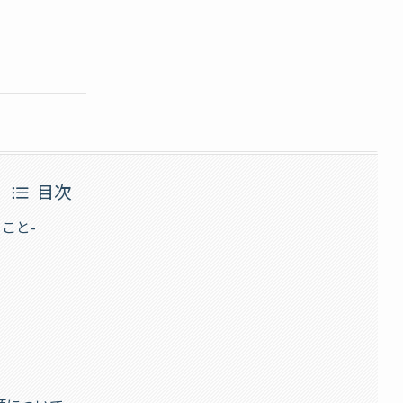
目次
こと-