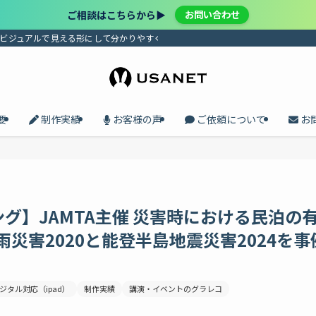
ご相談はこちらから▶︎
お問い合わせ
、ビジュアルで見える形にして分かりやすく届けます。プロセスの共有で、メンバ
要
制作実績
お客様の声
ご依頼について
お
グ】JAMTA主催 災害時における民泊の
災害2020と能登半島地震災害2024を事
ジタル対応（ipad）
制作実績
講演・イベントのグラレコ