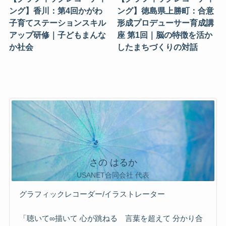
ング】香川：第4回かがわ
ング】徳島県上勝町：合意
子育てステーションスキル
形成プロデューサー育成講
アップ研修｜子どもまんな
座 第1回｜脳の特徴を活か
か社会
したまちづくりの対話
さの はるか
USANET合同会社 代表
グラフィックレコーダー/イラストレーター
「聴いて∞描いて 心が跳ねる 言葉を超えて 分かり合