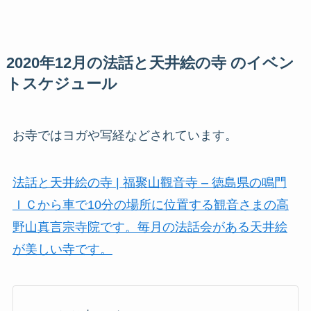
2020年12月の法話と天井絵の寺 のイベン
トスケジュール
お寺ではヨガや写経などされています。
法話と天井絵の寺 | 福聚山觀音寺 – 徳島県の鳴門
ＩＣから車で10分の場所に位置する観音さまの高
野山真言宗寺院です。毎月の法話会がある天井絵
が美しい寺です。