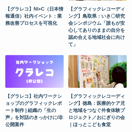
【グラレコ】NI+C（日本情
【グラフィックレコーディ
報通信）社内イベント：業
ング】鳥取県：いき〇研究
務改善プロセスを可視化
会シンポジウム「誰もが安
心してありのままの自分を
認め合える地域社会に向け
て」
【グラレコ】社内ワークシ
【グラフィックレコーディ
ョップのグラフィックレポ
ング】徳島：医療的ケア児
ート制作 | 組織の「生の
と地域をつなぐ外食体験プ
声」を対話のきっかけに/非
ロジェクト／おにぎりの会
公開案件
｜ほっとこども食堂