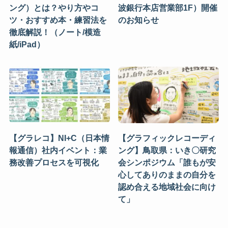
ング）とは？やり方やコ
波銀行本店営業部1F）開催
ツ・おすすめ本・練習法を
のお知らせ
徹底解説！（ノート/模造
紙/iPad）
【グラレコ】NI+C（日本情
【グラフィックレコーディ
報通信）社内イベント：業
ング】鳥取県：いき〇研究
務改善プロセスを可視化
会シンポジウム「誰もが安
心してありのままの自分を
認め合える地域社会に向け
て」