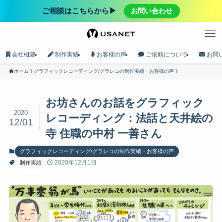
ご相談はこちらから▶︎
お問い合わせ
会社概要
制作実績
お客様の声
ご依頼について
お問
ホーム
グラフィックレコーディング/グラレコの制作実績・お客様の声
お坊さんのお話をグラフィック
2020
レコーディング：法話と天井絵の
12/01
寺 住職の中村 一善さん
グラフィックレコーディング/グラレコの制作実績・お客様の声
2020年12月1日
制作実績